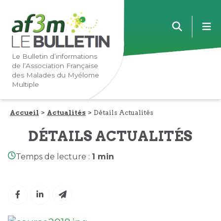
Lien
Lien
m
vers
vers
la
le
navigation
contenu
Le Bulletin d’informations
de l’Association Française
principale
principal
des Malades du Myélome
Multiple
Accueil
Actualités
Détails Actualités
DÉTAILS ACTUALITÉS
Temps de lecture :
1 min