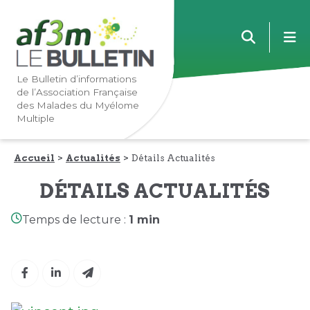
Lien
Lien
m
vers
vers
la
le
navigation
contenu
Le Bulletin d’informations
de l’Association Française
principale
principal
des Malades du Myélome
Multiple
Accueil
Actualités
Détails Actualités
DÉTAILS ACTUALITÉS
Temps de lecture :
1 min