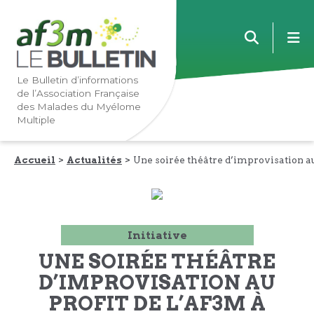
Lien
Lien
m
vers
vers
la
le
navigation
contenu
Le Bulletin d’informations
de l’Association Française
principale
principal
des Malades du Myélome
Multiple
Accueil
Actualités
Une soirée théâtre d’improvisation a
Initiative
UNE SOIRÉE THÉÂTRE
D’IMPROVISATION AU
PROFIT DE L’AF3M À