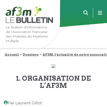
Lien
Lien
m
vers
vers
la
le
navigation
contenu
Le Bulletin d’informations
de l’Association Française
principale
principal
des Malades du Myélome
Multiple
Accueil
Dossiers
AF3M, l’actualité de notre associati
1. ORGANISATION DE
L’AF3M
Par Laurent Gillot