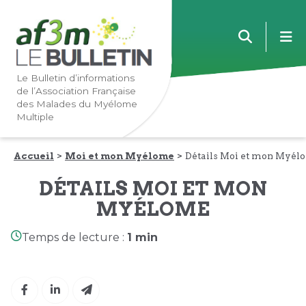
Lien
Lien
m
vers
vers
la
le
navigation
contenu
Le Bulletin d’informations
de l’Association Française
principale
principal
des Malades du Myélome
Multiple
Accueil
Moi et mon Myélome
Détails Moi et mon Myél
DÉTAILS MOI ET MON
MYÉLOME
Temps de lecture :
1 min