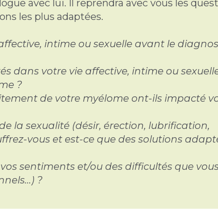
ialogue avec lui. Il reprendra avec vous les ques
ions les plus adaptées.
ffective, intime ou sexuelle avant le diagnos
tés dans votre vie affective, intime ou sexuell
ome ?
itement de votre myélome ont-ils impacté v
e la sexualité (désir, érection, lubrification,
 souffrez-vous et est-ce que des solutions adap
os sentiments et/ou des difficultés que vou
nnels…) ?