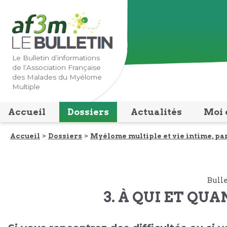
Lien
Lien
vers
vers
la
le
navigation
contenu
Le Bulletin d’informations
de l’Association Française
principale
principal
des Malades du Myélome
Multiple
Accueil
Dossiers
Actualités
Moi 
Accueil
Dossiers
Myélome multiple et vie intime, par
Bulle
3. À QUI ET QUA