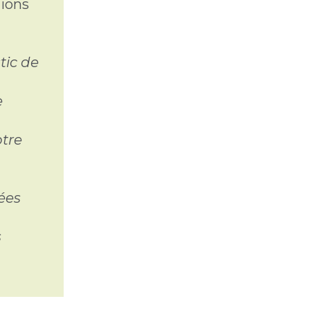
tions
tic de
e
otre
tées
s