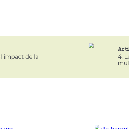
Arti
l impact de la
4.
L
mult