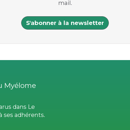
mail.
S'abonner à la newsletter
LIENS
UTILES
du Myélome
parus dans Le
à ses adhérents.