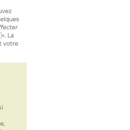
ouvez
uelques
fecter
». La
t votre
si
e,