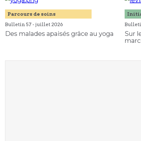
Parcours de soins
Initi
Bulletin 57 -
juillet
2026
Bullet
Des malades apaisés grâce au yoga
Sur l
marc