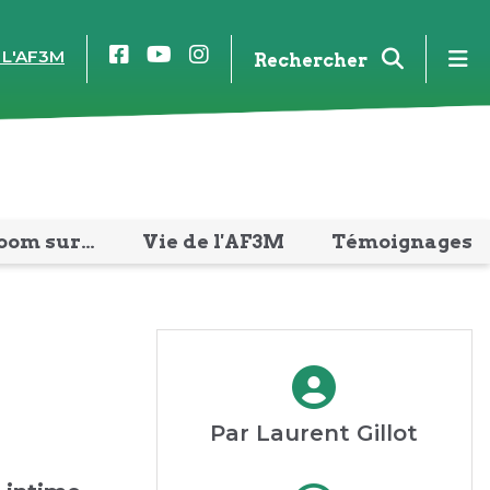
Facebook
YouTube
Instagram
m
 L'AF3M
Rechercher
oom sur…
Vie de l'AF3M
Témoignages
Par Laurent Gillot