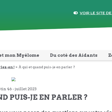
VOIR LE SITE DE
et mon Myélome
Du coté des Aidants
Z
lez-en !
À qui et quand puis-je en parler ?
tin 46 -
juillet
2023
ND PUIS-JE EN PARLER ?