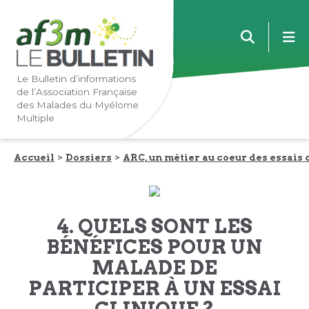
Lien
Lien
m
vers
vers
la
le
navigation
contenu
Le Bulletin d’informations
de l’Association Française
principale
principal
des Malades du Myélome
Multiple
Accueil
Dossiers
ARC, un métier au coeur des essais 
4. QUELS SONT LES
BÉNÉFICES POUR UN
MALADE DE
PARTICIPER À UN ESSAI
CLINIQUE ?