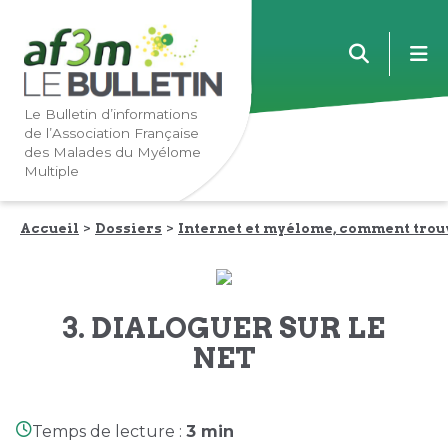
Lien
Lien
m
vers
vers
la
le
navigation
contenu
Le Bulletin d’informations
de l’Association Française
principale
principal
des Malades du Myélome
Multiple
Accueil
Dossiers
Internet et myélome, comment trou
3. DIALOGUER SUR LE
NET
Temps de lecture :
3 min