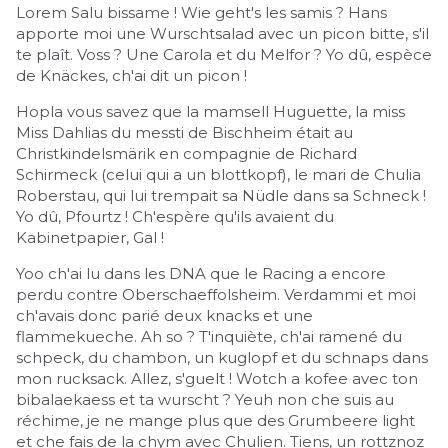
Lorem Salu bissame ! Wie geht's les samis ? Hans
apporte moi une Wurschtsalad avec un picon bitte, s'il
te plaît. Voss ? Une Carola et du Melfor ? Yo dû, espèce
de Knäckes, ch'ai dit un picon !
Hopla vous savez que la mamsell Huguette, la miss
Miss Dahlias du messti de Bischheim était au
Christkindelsmärik en compagnie de Richard
Schirmeck (celui qui a un blottkopf), le mari de Chulia
Roberstau, qui lui trempait sa Nüdle dans sa Schneck !
Yo dû, Pfourtz ! Ch'espère qu'ils avaient du
Kabinetpapier, Gal !
Yoo ch'ai lu dans les DNA que le Racing a encore
perdu contre Oberschaeffolsheim. Verdammi et moi
ch'avais donc parié deux knacks et une
flammekueche. Ah so ? T'inquiète, ch'ai ramené du
schpeck, du chambon, un kuglopf et du schnaps dans
mon rucksack. Allez, s'guelt ! Wotch a kofee avec ton
bibalaekaess et ta wurscht ? Yeuh non che suis au
réchime, je ne mange plus que des Grumbeere light
et che fais de la chym avec Chulien. Tiens, un rottznoz