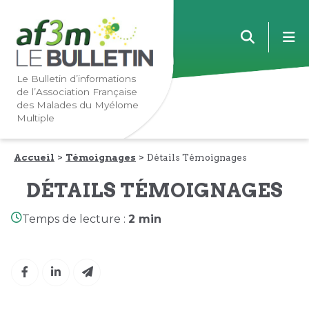
Lien
Lien
m
vers
vers
la
le
navigation
contenu
Le Bulletin d’informations
de l’Association Française
principale
principal
des Malades du Myélome
Multiple
Accueil
Témoignages
Détails Témoignages
DÉTAILS TÉMOIGNAGES
Temps de lecture :
2 min