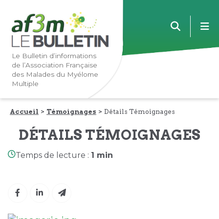
Lien
Lien
m
vers
vers
la
le
navigation
contenu
Le Bulletin d’informations
de l’Association Française
principale
principal
des Malades du Myélome
Multiple
Accueil
Témoignages
Détails Témoignages
DÉTAILS TÉMOIGNAGES
Temps de lecture :
1 min