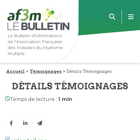
Lien
Lien
m
vers
vers
la
le
navigation
contenu
Le Bulletin d’informations
de l’Association Française
principale
principal
des Malades du Myélome
Multiple
Accueil
Témoignages
Détails Témoignages
DÉTAILS TÉMOIGNAGES
Temps de lecture :
1 min