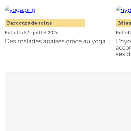
Parcours de soins
Mieu
Bulletin 57 -
juillet
2026
Bulleti
Des malades apaisés grâce au yoga
L’hyp
acco
ses d