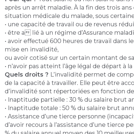
après un arrêt maladie. À la fin des trois an
situation médicale du malade, sous certain
• une capacité de travail ou de revenus rédu
• être a lié à un régime d’Assurance malad
• avoir effectué 600 heures de travail dans le
mise en invalidité,
ou avoir cotisé sur un certain montant de sa
• n’avoir pas atteint l’âge légal de départ à la
Quels droits ?
L’invalidité permet de comp
de la capacité à travailler. Elle peut être ac
d’invalidité sont répertoriées en fonction d
• Inaptitude partielle : 30 % du salaire bru
• Inaptitude totale : 50 % du salaire brut a
• Assistance d’une tierce personne (incapaci
d’avoir recours à l’assistance d’une tierce pe
% du salaire annuel moyen des 10 meilleur