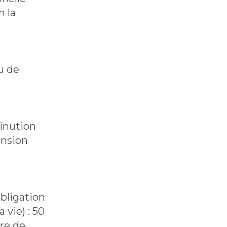
n la
ou de
inution
ension
obligation
 vie) : 50
re de