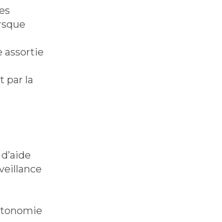
es
orsque
 assortie
 par la
 d’aide
veillance
autonomie