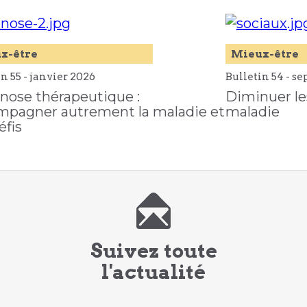
x-être
Mieux-être
n 55 -
janvier
2026
Bulletin 54 -
se
nose thérapeutique :
Diminuer le
mpagner autrement la maladie et
maladie
éfis
Suivez toute
l'actualité