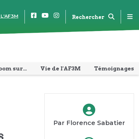
Facebook
YouTube
Instagram
m
 L'AF3M
Rechercher
oom sur…
Vie de l'AF3M
Témoignages
Par Florence Sabatier
S