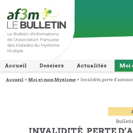
Lien
Lien
vers
vers
la
le
navigation
contenu
Le Bulletin d’informations
de l’Association Française
principale
principal
des Malades du Myélome
Multiple
Accueil
Dossiers
Actualités
Moi 
Accueil
Moi et mon Myélome
Invalidité, perte d’autonom
Bulleti
INVALIDITÉ, PERTE D’