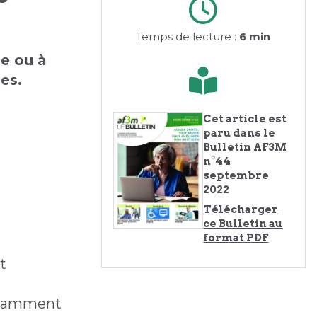
Temps de lecture :
6 min
e ou à
des.
Cet article est
paru dans le
Bulletin AF3M
n°44
septembre
2022
Télécharger
ce Bulletin au
format PDF
t
notamment