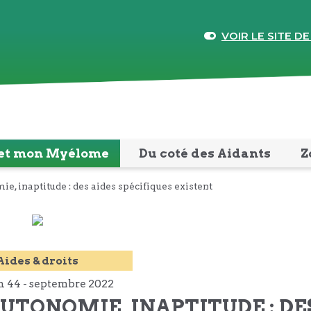
VOIR LE SITE DE
et mon Myélome
Du coté des Aidants
Z
ie, inaptitude : des aides spécifiques existent
Aides & droits
n 44 -
septembre
2022
AUTONOMIE, INAPTITUDE : DE