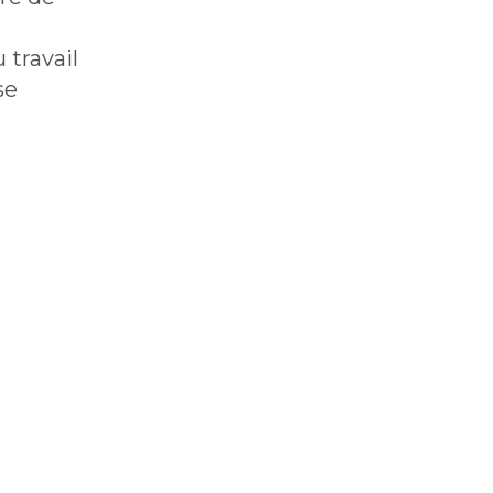
 travail
se