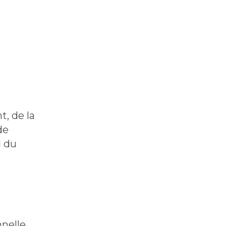
, de la
de
d du
nnelle