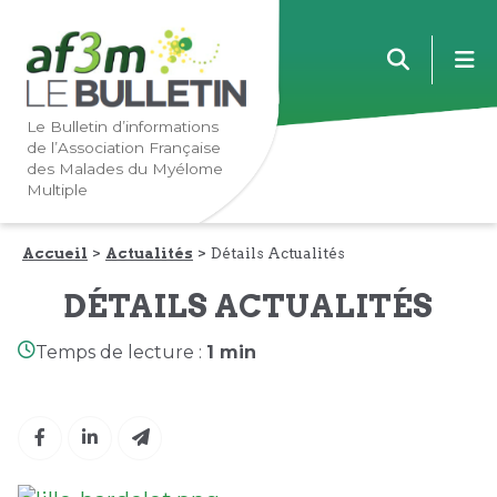
Lien
Lien
m
vers
vers
la
le
navigation
contenu
Le Bulletin d’informations
de l’Association Française
principale
principal
des Malades du Myélome
Multiple
Accueil
Actualités
Détails Actualités
DÉTAILS ACTUALITÉS
Temps de lecture :
1 min