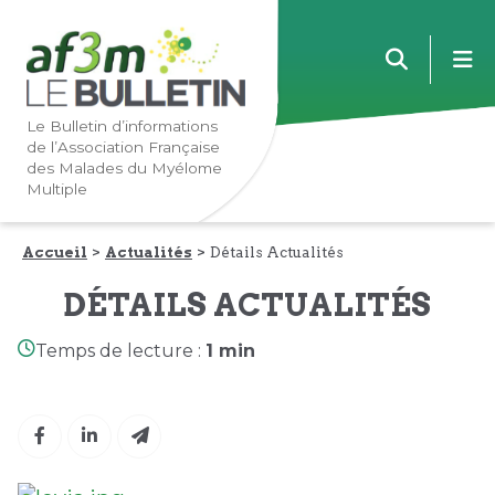
Lien
Lien
m
vers
vers
la
le
navigation
contenu
Le Bulletin d’informations
de l’Association Française
principale
principal
des Malades du Myélome
Multiple
Accueil
Actualités
Détails Actualités
DÉTAILS ACTUALITÉS
Temps de lecture :
1 min