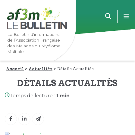
Lien
Lien
m
vers
vers
la
le
navigation
contenu
Le Bulletin d’informations
de l’Association Française
principale
principal
des Malades du Myélome
Multiple
Accueil
Actualités
Détails Actualités
DÉTAILS ACTUALITÉS
Temps de lecture :
1 min