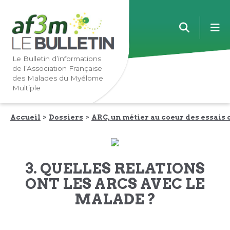
Lien
Lien
m
vers
vers
la
le
navigation
contenu
Le Bulletin d’informations
de l’Association Française
principale
principal
des Malades du Myélome
Multiple
Accueil
Dossiers
ARC, un métier au coeur des essais 
3. QUELLES RELATIONS
ONT LES ARCS AVEC LE
MALADE ?