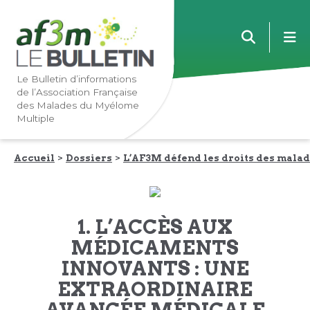
Lien
Lien
m
vers
vers
la
le
navigation
contenu
Le Bulletin d’informations
de l’Association Française
principale
principal
des Malades du Myélome
Multiple
Accueil
Dossiers
L’AF3M défend les droits des mala
1. L’ACCÈS AUX
MÉDICAMENTS
INNOVANTS : UNE
EXTRAORDINAIRE
AVANCÉE MÉDICALE