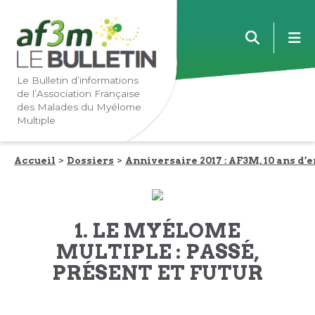
Lien
Lien
m
vers
vers
la
le
navigation
contenu
Le Bulletin d’informations
de l’Association Française
principale
principal
des Malades du Myélome
Multiple
Accueil
Dossiers
Anniversaire 2017 : AF3M, 10 ans d
1. LE MYÉLOME
MULTIPLE : PASSÉ,
PRÉSENT ET FUTUR