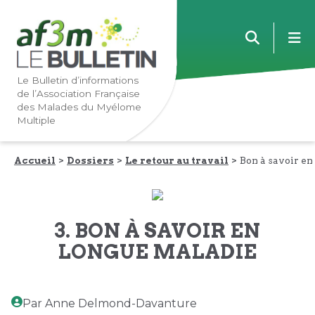
Lien
Lien
m
vers
vers
la
le
navigation
contenu
Le Bulletin d’informations
de l’Association Française
principale
principal
des Malades du Myélome
Multiple
Accueil
Dossiers
Le retour au travail
Bon à savoir en
3. BON À SAVOIR EN
LONGUE MALADIE
Par Anne Delmond-Davanture