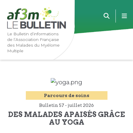
Lien
Lien
m
vers
vers
la
le
navigation
contenu
Le Bulletin d’informations
de l’Association Française
principale
principal
des Malades du Myélome
Multiple
Parcours de soins
Bulletin 57 -
juillet
2026
DES MALADES APAISÉS GRÂCE
AU YOGA