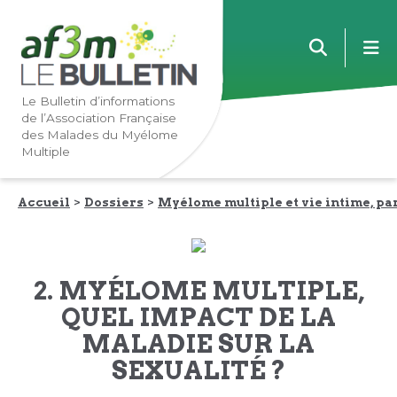
Lien
Lien
m
vers
vers
la
le
navigation
contenu
Le Bulletin d’informations
de l’Association Française
principale
principal
des Malades du Myélome
Multiple
Accueil
Dossiers
Myélome multiple et vie intime, par
2. MYÉLOME MULTIPLE,
QUEL IMPACT DE LA
MALADIE SUR LA
SEXUALITÉ ?