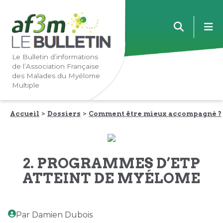
Lien
Lien
m
vers
vers
la
le
navigation
contenu
Le Bulletin d’informations
de l’Association Française
principale
principal
des Malades du Myélome
Multiple
Accueil
Dossiers
Comment être mieux accompagné ?
2. PROGRAMMES D’ETP
ATTEINT DE MYÉLOME
Par Damien Dubois