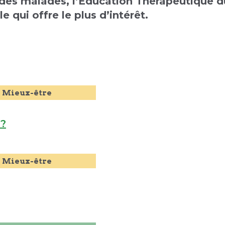
des malades, l’Éducation Thérapeutique d
 qui offre le plus d’intérêt.
Mieux-être
 ?
Mieux-être