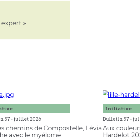
 expert »
ative
Initiative
in 57 -
juillet
2026
Bulletin 57 -
jui
es chemins de Compostelle, Lévia
Aux couleurs
he avec le myélome
Hardelot 20