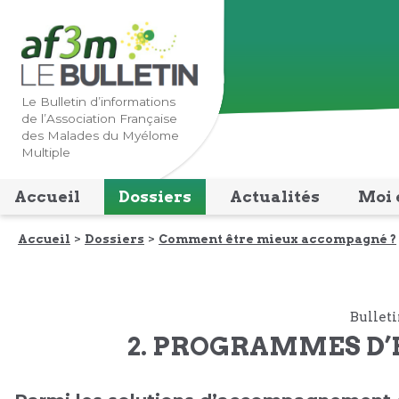
Lien
Lien
vers
vers
la
le
navigation
contenu
Le Bulletin d’informations
de l’Association Française
principale
principal
des Malades du Myélome
Multiple
Accueil
Dossiers
Actualités
Moi 
Accueil
Dossiers
Comment être mieux accompagné ?
Bulleti
2. PROGRAMMES D’