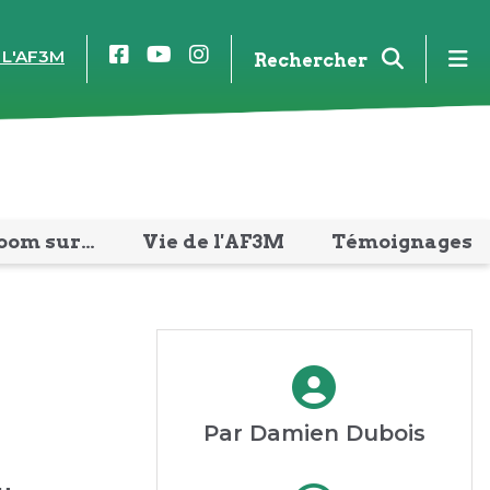
Facebook
YouTube
Instagram
m
 L'AF3M
Rechercher
oom sur…
Vie de l'AF3M
Témoignages
Par Damien Dubois