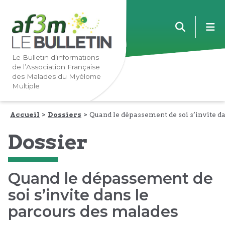
Lien
Lien
m
vers
vers
la
le
navigation
contenu
Le Bulletin d’informations
de l’Association Française
principale
principal
des Malades du Myélome
Multiple
Accueil
Dossiers
Quand le dépassement de soi s’invite d
Dossier
Quand le dépassement de
soi s’invite dans le
parcours des malades