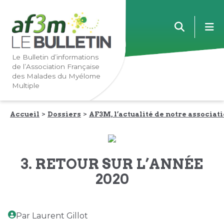
Lien
Lien
m
vers
vers
la
le
navigation
contenu
Le Bulletin d’informations
de l’Association Française
principale
principal
des Malades du Myélome
Multiple
Accueil
Dossiers
AF3M, l’actualité de notre associati
3. RETOUR SUR L’ANNÉE
2020
Par Laurent Gillot