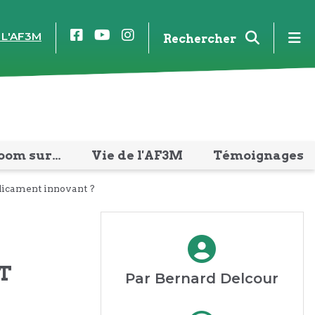
Facebook
YouTube
Instagram
m
 L'AF3M
Rechercher
oom sur…
Vie de l'AF3M
Témoignages
édicament innovant ?
T
Par Bernard Delcour