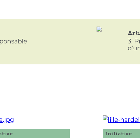
Arti
ponsable
3.
P
d’u
ative
Initiative