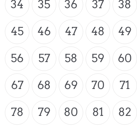
34
35
36
37
38
45
46
47
48
49
56
57
58
59
60
67
68
69
70
71
78
79
80
81
82