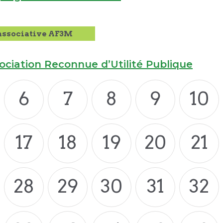
associative AF3M
sociation Reconnue d’Utilité Publique
6
7
8
9
10
17
18
19
20
21
28
29
30
31
32