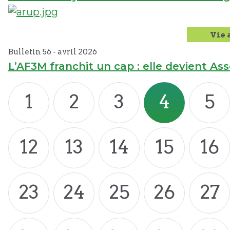
Vie 
Bulletin 56 -
avril
2026
L’AF3M franchit un cap : elle devient As
1
2
3
4
5
12
13
14
15
16
23
24
25
26
27