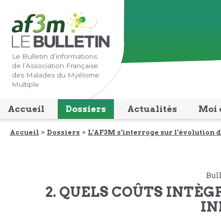
Lien
Lien
vers
vers
la
le
navigation
contenu
Le Bulletin d’informations
de l’Association Française
principale
principal
des Malades du Myélome
Multiple
Accueil
Dossiers
Actualités
Moi 
Accueil
Dossiers
L’AF3M s’interroge sur l’évolution
Bul
2. QUELS COÛTS INTÈ
IN