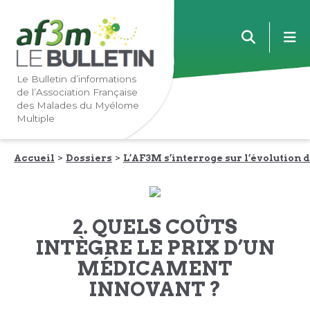
Lien
Lien
m
vers
vers
la
le
navigation
contenu
Le Bulletin d’informations
de l’Association Française
principale
principal
des Malades du Myélome
Multiple
Accueil
Dossiers
L’AF3M s’interroge sur l’évolution
2. QUELS COÛTS
INTÈGRE LE PRIX D’UN
MÉDICAMENT
INNOVANT ?