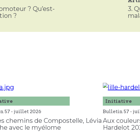
Arti
omoteur ? Qu’est-
3.
Q
tion ?
mal
ative
Initiative
in 57 -
juillet
2026
Bulletin 57 -
jui
es chemins de Compostelle, Lévia
Aux couleurs
he avec le myélome
Hardelot 20