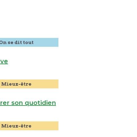
On se dit tout
ive
Mieux-être
rer son quotidien
Mieux-être