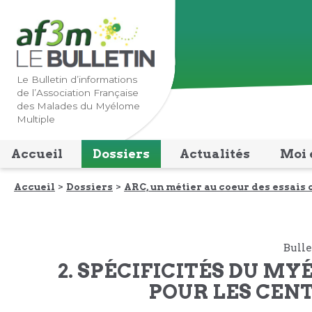
Lien
Lien
vers
vers
la
le
navigation
contenu
Le Bulletin d’informations
de l’Association Française
principale
principal
des Malades du Myélome
Multiple
Accueil
Dossiers
Actualités
Moi 
Accueil
Dossiers
ARC, un métier au coeur des essais 
Bulle
2. SPÉCIFICITÉS DU M
POUR LES CEN