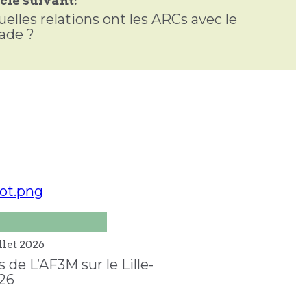
cle suivant:
uelles relations ont les ARCs avec le
ade ?
llet
2026
 de L’AF3M sur le Lille-
26