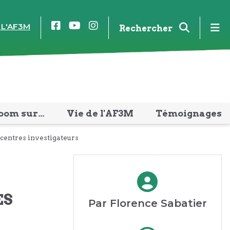
Facebook
YouTube
Instagram
m
 L'AF3M
Rechercher
oom sur…
Vie de l'AF3M
Témoignages
 centres investigateurs
ES
Par Florence Sabatier