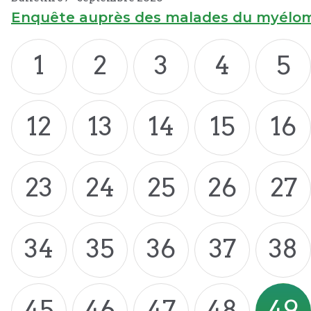
Enquête auprès des malades du myélome 
1
2
3
4
5
12
13
14
15
16
23
24
25
26
27
34
35
36
37
38
45
46
47
48
49