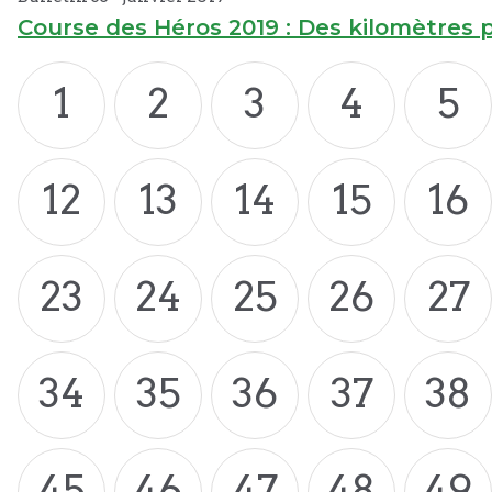
Course des Héros 2019 : Des kilomètres 
1
2
3
4
5
12
13
14
15
16
23
24
25
26
27
34
35
36
37
38
45
46
47
48
49