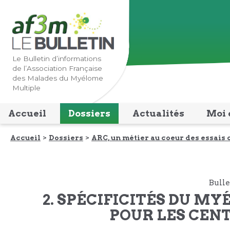
Lien
Lien
vers
vers
la
le
navigation
contenu
Le Bulletin d’informations
de l’Association Française
principale
principal
des Malades du Myélome
Multiple
Accueil
Dossiers
Actualités
Moi 
Accueil
Dossiers
ARC, un métier au coeur des essais 
Bulle
2. SPÉCIFICITÉS DU M
POUR LES CEN