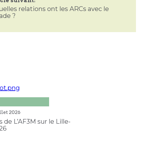
cle suivant:
uelles relations ont les ARCs avec le
ade ?
llet
2026
 de L’AF3M sur le Lille-
26