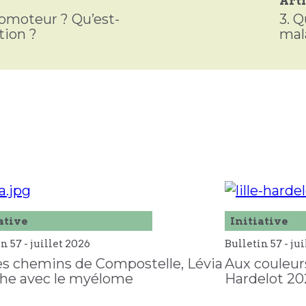
Arti
omoteur ? Qu’est-
3.
Q
tion ?
mal
ative
Initiative
in 57 -
juillet
2026
Bulletin 57 -
jui
es chemins de Compostelle, Lévia
Aux couleurs
he avec le myélome
Hardelot 20