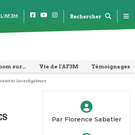
Facebook
YouTube
Instagram
m
 L'AF3M
Rechercher
oom sur…
Vie de l'AF3M
Témoignages
 centres investigateurs
ES
Par Florence Sabatier