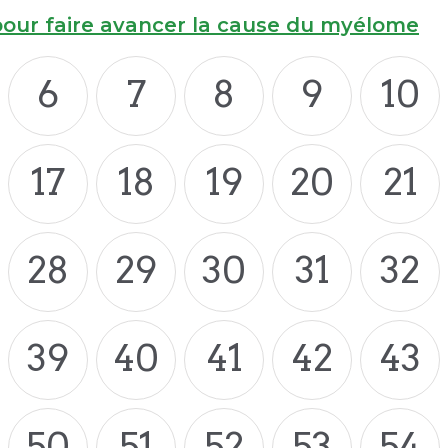
pour faire avancer la cause du myélome
6
7
8
9
10
17
18
19
20
21
28
29
30
31
32
39
40
41
42
43
50
51
52
53
54