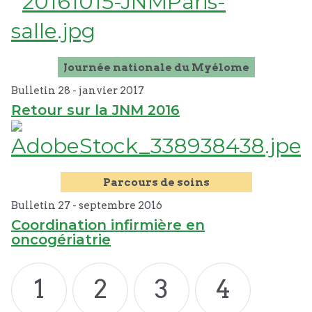
Journée nationale du Myélome
Bulletin 28 -
janvier
2017
Retour sur la JNM 2016
Parcours de soins
Bulletin 27 -
septembre
2016
Coordination infirmière en
oncogériatrie
1
2
3
4