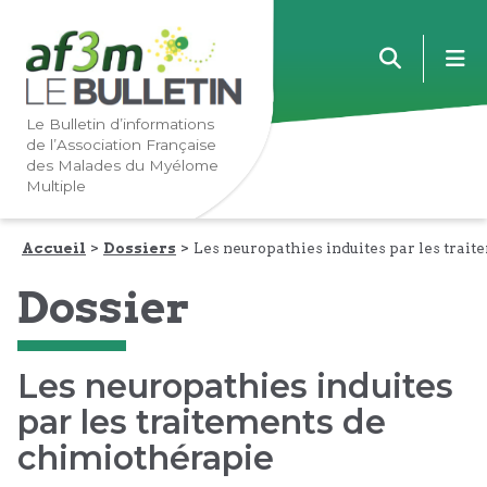
Lien
Lien
m
vers
vers
la
le
navigation
contenu
Le Bulletin d’informations
de l’Association Française
principale
principal
des Malades du Myélome
Multiple
Accueil
Dossiers
Les neuropathies induites par les trai
Dossier
Les neuropathies induites
par les traitements de
chimiothérapie